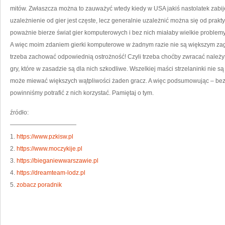
PIE
mitów. Zwłaszcza można to zauważyć wtedy kiedy w USA jakiś nastolatek zabije 
uzależnienie od gier jest częste, lecz generalnie uzależnić można się od prakt
poważnie bierze świat gier komputerowych i bez nich miałaby wielkie problemy
A więc moim zdaniem gierki komputerowe w żadnym razie nie są większym zag
trzeba zachować odpowiednią ostrożność! Czyli trzeba choćby zwracać należytą
gry, które w zasadzie są dla nich szkodliwe. Wszelkiej maści strzelaninki nie s
może miewać większych wątpliwości żaden gracz. A więc podsumowując – bez
powinniśmy potrafić z nich korzystać. Pamiętaj o tym.
źródło:
———————————
1.
https://www.pzkisw.pl
2.
https://www.moczykije.pl
3.
https://bieganiewwarszawie.pl
4.
https://dreamteam-lodz.pl
5.
zobacz poradnik