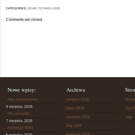
CATEGORIES:
NOWE TECHNOLOGIE
Comments are closed.
Nowe wpisy:
Archiwa
Stro
Głos Społeczności
sierpień 2026
Arch
8 sierpnia, 2026
lipiec 2026
Spis T
Dla seniorów
czerwiec 2026
Tagi
7 sierpnia, 2026
maj 2026
Harlequin Retro
kwiecień 2026