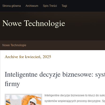
Strona główna
Archiwum
Spis Treści
Tagi
Nowe Technologie
Nowe Technologie
Archive for kwiecień, 2025
Inteligentne decyzje biznesowe: sy
firmy
Inteligentne decyzje biznesowe to klucz do sukc
systemów wspierających procesy decyzyjne. S