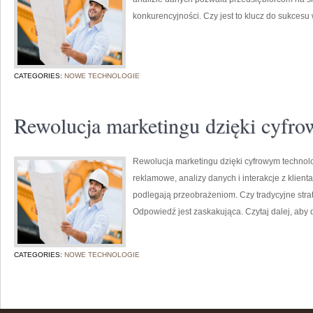
konkurencyjności. Czy jest to klucz do sukcesu
CATEGORIES:
NOWE TECHNOLOGIE
Rewolucja marketingu dzięki cyfr
Rewolucja marketingu dzięki cyfrowym technol
reklamowe, analizy danych i interakcje z klienta
podlegają przeobrażeniom. Czy tradycyjne stra
Odpowiedź jest zaskakująca. Czytaj dalej, aby 
CATEGORIES:
NOWE TECHNOLOGIE