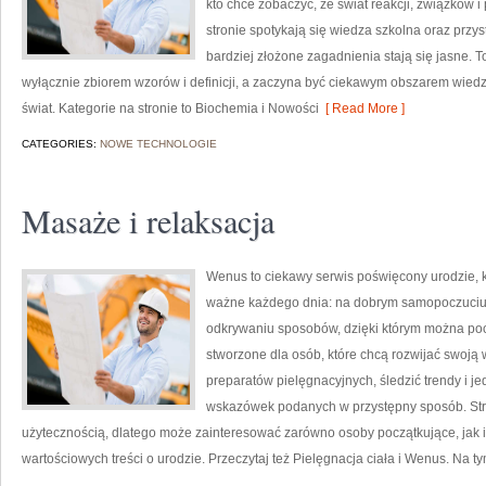
kto chce zobaczyć, że świat reakcji, związków 
stronie spotykają się wiedza szkolna oraz przy
bardziej złożone zagadnienia stają się jasne. T
wyłącznie zbiorem wzorów i definicji, a zaczyna być ciekawym obszarem wiedz
świat. Kategorie na stronie to Biochemia i Nowości
[ Read More ]
CATEGORIES:
NOWE TECHNOLOGIE
Masaże i relaksacja
Wenus to ciekawy serwis poświęcony urodzie, kt
ważne każdego dnia: na dobrym samopoczuciu, 
odkrywaniu sposobów, dzięki którym można pocz
stworzone dla osób, które chcą rozwijać swoją 
preparatów pielęgnacyjnych, śledzić trendy i j
wskazówek podanych w przystępny sposób. Stro
użytecznością, dlatego może zainteresować zarówno osoby początkujące, jak i
wartościowych treści o urodzie. Przeczytaj też Pielęgnacja ciała i Wenus. Na t