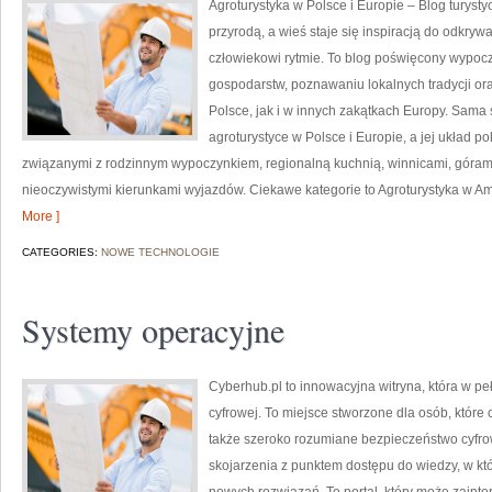
Agroturystyka w Polsce i Europie – Blog turysty
przyrodą, a wieś staje się inspiracją do odkryw
człowiekowi rytmie. To blog poświęcony wypoc
gospodarstw, poznawaniu lokalnych tradycji o
Polsce, jak i w innych zakątkach Europy. Sama 
agroturystyce w Polsce i Europie, a jej układ 
związanymi z rodzinnym wypoczynkiem, regionalną kuchnią, winnicami, góram
nieoczywistymi kierunkami wyjazdów. Ciekawe kategorie to Agroturystyka w Ame
More ]
CATEGORIES:
NOWE TECHNOLOGIE
Systemy operacyjne
Cyberhub.pl to innowacyjna witryna, która w pe
cyfrowej. To miejsce stworzone dla osób, które
także szeroko rozumiane bezpieczeństwo cyfr
skojarzenia z punktem dostępu do wiedzy, w kt