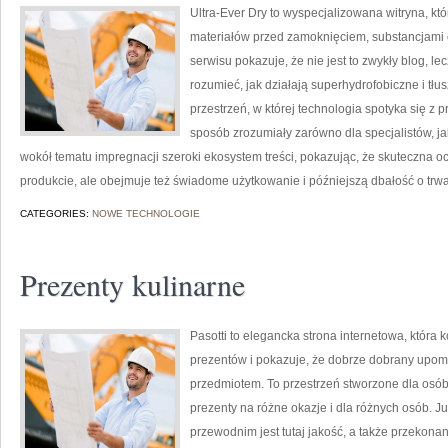
Ultra-Ever Dry to wyspecjalizowana witryna, kt
materiałów przed zamoknięciem, substancjami 
serwisu pokazuje, że nie jest to zwykły blog, le
rozumieć, jak działają superhydrofobiczne i tł
przestrzeń, w której technologia spotyka się z
sposób zrozumiały zarówno dla specjalistów, j
wokół tematu impregnacji szeroki ekosystem treści, pokazując, że skuteczna 
produkcie, ale obejmuje też świadome użytkowanie i późniejszą dbałość o tr
CATEGORIES:
NOWE TECHNOLOGIE
Prezenty kulinarne
Pasotti to elegancka strona internetowa, która
prezentów i pokazuje, że dobrze dobrany upomi
przedmiotem. To przestrzeń stworzone dla osó
prezenty na różne okazje i dla różnych osób. 
przewodnim jest tutaj jakość, a także przekona