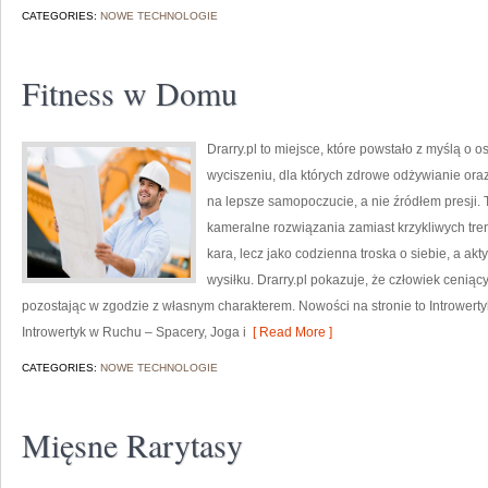
CATEGORIES:
NOWE TECHNOLOGIE
Fitness w Domu
Drarry.pl to miejsce, które powstało z myślą o 
wyciszeniu, dla których zdrowe odżywianie o
na lepsze samopoczucie, a nie źródłem presji. 
kameralne rozwiązania zamiast krzykliwych tren
kara, lecz jako codzienna troska o siebie, a a
wysiłku. Drarry.pl pokazuje, że człowiek cenią
pozostając w zgodzie z własnym charakterem. Nowości na stronie to Introwerty
Introwertyk w Ruchu – Spacery, Joga i
[ Read More ]
CATEGORIES:
NOWE TECHNOLOGIE
Mięsne Rarytasy