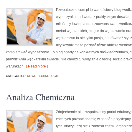
Pzwpajeczno.com.pl to wartościowy blog wędkar
wypoczynku nad wodą z praktycznym doświadcz
miłośnicy łowienia oraz zaawansowani wędkar
metod wędkarskich, miejsc do wędkowania oraz 
wędkarstwo to nie tylko pasja, ale również styl ż
użytkownik może poznać różne oblicza wędkarski
kompletować wyposażenie. To blog oparty na konkretnych doświadczeniach, 
prawdziwym wędkarskim świecie. Nie chodzi tu wyłącznie o teorię, lecz o prak
warunkach.
[ Read More ]
CATEGORIES:
NOWE TECHNOLOGIE
Analiza Chemiczna
Zdajechemie.pl to współczesny portal edukacyjn
chcących poznać chemię w sposób przystępny, 
tych, którzy uczą się z zakresu chemii organicz