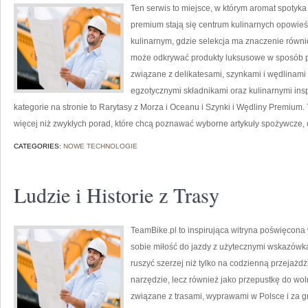
Ten serwis to miejsce, w którym aromat spotyka
premium stają się centrum kulinarnych opowie
kulinarnym, gdzie selekcja ma znaczenie równi
może odkrywać produkty luksusowe w sposób pr
związane z delikatesami, szynkami i wędlinami
egzotycznymi składnikami oraz kulinarnymi insp
kategorie na stronie to Rarytasy z Morza i Oceanu i Szynki i Wędliny Premium.
więcej niż zwykłych porad, które chcą poznawać wyborne artykuły spożywcze,
CATEGORIES:
NOWE TECHNOLOGIE
Ludzie i Historie z Trasy
TeamBike.pl to inspirująca witryna poświęcona
sobie miłość do jazdy z użytecznymi wskazówka
ruszyć szerzej niż tylko na codzienną przejażdż
narzędzie, lecz również jako przepustkę do wol
związane z trasami, wyprawami w Polsce i za gr