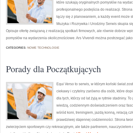
które szukają oryginalnych pomysłów na wydar
profesjonalnego podejścia do realizacji. Stron
łączy się z planowaniem, a każdy event może 
Muzyka i Rozrywka i Urodziny Serwis skupia si
Opisuje ofertę związaną z realizacją spotkań firmowych, ale równie dobrze wp
pomysłów na wydarzenia okolicznościowe. Ars Vivendi można postrzegać jako 
CATEGORIES:
NOWE TECHNOLOGIE
Porady dla Początkujących
Equi Verso to serwis, w którym koński świat z
ciekawy i czytelny zarówno dla osób, które dop
dla tych, którzy od lat żyją w rytmie stadniny. To
wiedzą, codziennym doświadczeniem oraz fascy
wśród koni, treningiem, jazdą konną, relacją c
prawdziwej stajennej codzienności. Strona tworz
zwierzęciem sportowym czy rekreacyjnym, ale także partnerem, nauczycielem c