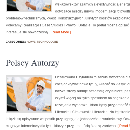
wskazówek związanych z efektywnością energety
dotyczące między innymi modernizacji fotowolt
problemów technicznych, kwestii konstrukcyjnych, ukrytych kosztów eksploatac
Polecamy Realizacje i Case Studies i Prawo i Dotacje. To portal można opisać
interesuje się nowoczesną
[ Read More ]
CATEGORIES:
NOWE TECHNOLOGIE
Polscy Autorzy
Oczarowana Czytaniem to serwis stworzone dla 
chcą odkrywać nowe tytuły, wracać do klasyki 
nazwa strony buduje atmosferę czytelniczej pasj
czymś więcej niż tylko sposobem na spędzenie
rozwijania wyobraźni, która łączy przyjemność c
Literacka i Ciekawostki Literackie. Na tej stroni
książki są opisywane w sposób przystępny, ale jednocześnie wartościowy. O
magazyn internetowy dla tych, którzy z przyjemnością śledzą zarówno
[ Read M