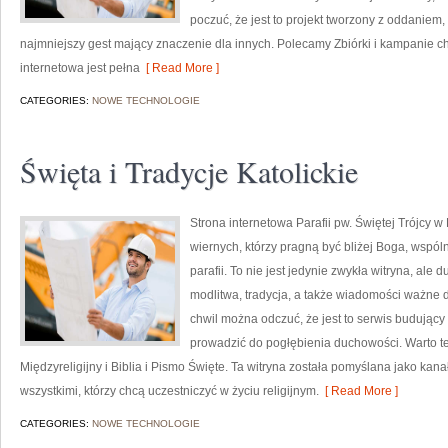
poczuć, że jest to projekt tworzony z oddaniem, 
najmniejszy gest mający znaczenie dla innych. Polecamy Zbiórki i kampanie ch
internetowa jest pełna
[ Read More ]
CATEGORIES:
NOWE TECHNOLOGIE
Święta i Tradycje Katolickie
Strona internetowa Parafii pw. Świętej Trójcy 
wiernych, którzy pragną być bliżej Boga, wspól
parafii. To nie jest jedynie zwykła witryna, al
modlitwa, tradycja, a także wiadomości ważne d
chwil można odczuć, że jest to serwis budujący 
prowadzić do pogłębienia duchowości. Warto t
Międzyreligijny i Biblia i Pismo Święte. Ta witryna została pomyślana jako ka
wszystkimi, którzy chcą uczestniczyć w życiu religijnym.
[ Read More ]
CATEGORIES:
NOWE TECHNOLOGIE