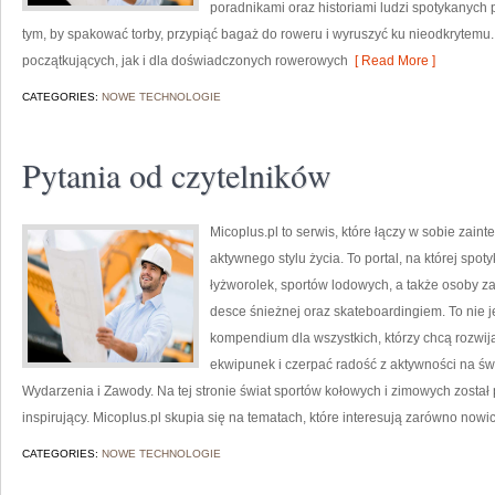
poradnikami oraz historiami ludzi spotykanych p
tym, by spakować torby, przypiąć bagaż do roweru i wyruszyć ku nieodkrytemu.
początkujących, jak i dla doświadczonych rowerowych
[ Read More ]
CATEGORIES:
NOWE TECHNOLOGIE
Pytania od czytelników
Micoplus.pl to serwis, które łączy w sobie zain
aktywnego stylu życia. To portal, na której spot
łyżworolek, sportów lodowych, a także osoby 
desce śnieżnej oraz skateboardingiem. To nie je
kompendium dla wszystkich, którzy chcą rozwi
ekwipunek i czerpać radość z aktywności na św
Wydarzenia i Zawody. Na tej stronie świat sportów kołowych i zimowych zosta
inspirujący. Micoplus.pl skupia się na tematach, które interesują zarówno nowic
CATEGORIES:
NOWE TECHNOLOGIE