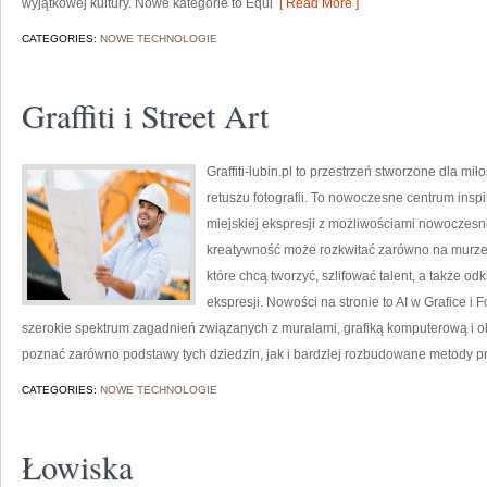
wyjątkowej kultury. Nowe kategorie to Equi
[ Read More ]
CATEGORIES:
NOWE TECHNOLOGIE
Graffiti i Street Art
Graffiti-lubin.pl to przestrzeń stworzone dla miło
retuszu fotografii. To nowoczesne centrum inspir
miejskiej ekspresji z możliwościami nowoczes
kreatywność może rozkwitać zarówno na murze, j
które chcą tworzyć, szlifować talent, a także o
ekspresji. Nowości na stronie to AI w Grafice i F
szerokie spektrum zagadnień związanych z muralami, grafiką komputerową i o
poznać zarówno podstawy tych dziedzin, jak i bardziej rozbudowane metody pr
CATEGORIES:
NOWE TECHNOLOGIE
Łowiska