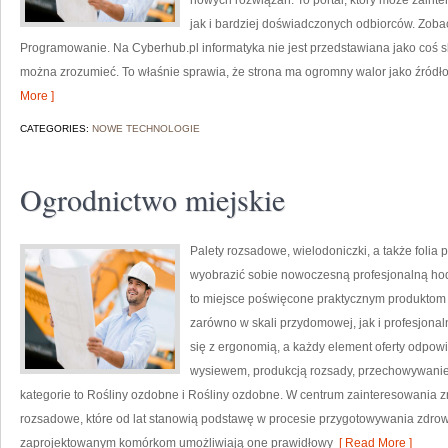
nowych rozwiązań. To portal, który może zaint
jak i bardziej doświadczonych odbiorców. Zobac
Programowanie. Na Cyberhub.pl informatyka nie jest przedstawiana jako coś s
można zrozumieć. To właśnie sprawia, że strona ma ogromny walor jako źródł
More ]
CATEGORIES:
NOWE TECHNOLOGIE
Ogrodnictwo miejskie
Palety rozsadowe, wielodoniczki, a także folia 
wyobrazić sobie nowoczesną profesjonalną ho
to miejsce poświęcone praktycznym produktom 
zarówno w skali przydomowej, jak i profesjonaln
się z ergonomią, a każdy element oferty odpow
wysiewem, produkcją rozsady, przechowywanie
kategorie to Rośliny ozdobne i Rośliny ozdobne. W centrum zainteresowania z
rozsadowe, które od lat stanowią podstawę w procesie przygotowywania zdrow
zaprojektowanym komórkom umożliwiają one prawidłowy
[ Read More ]