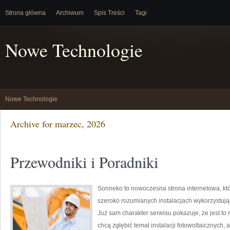
Strona główna
Archiwum
Spis Treści
Tagi
Nowe Technologie
Nowe Technologie
Archive for marzec, 2026
Przewodniki i Poradniki
Sonneko to nowoczesna strona internetowa, któ
szeroko rozumianych instalacjach wykorzystuj
Już sam charakter serwisu pokazuje, że jest to
chcą zgłębić temat instalacji fotowoltaicznych, 