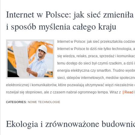
Internet w Polsce: jak sieć zmienił
i sposób myślenia całego kraju
Internet w Polsce: jak sieć przekształciła codz
Internet w Polsce to dziś nie tylko technologia,
się wiedza, relaks, praca, sprzedaż i komunikacj
temu dostęp do sieci był czymś rzadkim, a dziś i
energia elektryczna czy smartfon. Trudno wyob
sieci, sklepów internetowych, mediów społeczn
elektronicznej i komunikatorów, które pozwalają utrzymywać więzi niezależnie 
rozwijał się stopniowo, ale z czasem nabrał ogromnego tempa. Wraz z
[ Read 
CATEGORIES:
NOWE TECHNOLOGIE
Ekologia i zrównoważone budowni