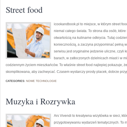
Street food
icookandbook.pl to miejsce, w którym street foo
niemal całego świata. To strona dla osób, które
otwartością na kulinarne odkrycia. Tutaj codzie
koniecznością, a zaczyna przypominać pełną
serwisu jest oryginalne jedzenie uliczne, czyli 
barach, w zatłoczonych dzielnicach miast i w mi
codziennym życiem mieszkańców. To właśnie street food najlepiej pokazuje, że
skomplikowana, aby zachwycać. Czasem wystarczy prosty placek, dobrze prz
CATEGORIES:
NOWE TECHNOLOGIE
Muzyka i Rozrywka
Ars Vivendi to kreatywna wizytówka w sieci, któ
przygotowywaniu wydarzeń tematycznych. To miej