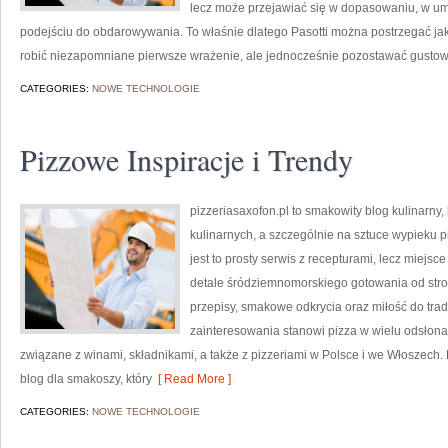
lecz może przejawiać się w dopasowaniu, w u
podejściu do obdarowywania. To właśnie dlatego Pasotti można postrzegać jak
robić niezapomniane pierwsze wrażenie, ale jednocześnie pozostawać gusto
CATEGORIES:
NOWE TECHNOLOGIE
Pizzowe Inspiracje i Trendy
pizzeriasaxofon.pl to smakowity blog kulinarny, 
kulinarnych, a szczególnie na sztuce wypieku pi
jest to prosty serwis z recepturami, lecz miejs
detale śródziemnomorskiego gotowania od stron
przepisy, smakowe odkrycia oraz miłość do trad
zainteresowania stanowi pizza w wielu odsłonac
związane z winami, składnikami, a także z pizzeriami w Polsce i we Włoszech. K
blog dla smakoszy, który
[ Read More ]
CATEGORIES:
NOWE TECHNOLOGIE