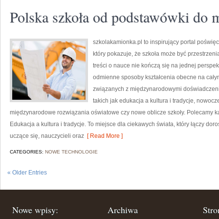
Polska szkoła od podstawówki do 
szkolakamionka.pl to inspirujący portal pośw
który pokazuje, że szkoła może być przestrzeni
treści o nauce nie kończą się na jednej perspek
odmienne sposoby kształcenia obecne na całym
związanych z międzynarodowymi doświadczenia
takich jak edukacja a kultura i tradycje, nowo
międzynarodowe rozwiązania oświatowe czy nowe oblicze szkoły. Polecamy kat
Edukacja a kultura i tradycje. To miejsce dla ciekawych świata, który łączy d
uczące się, nauczycieli oraz
[ Read More ]
CATEGORIES:
NOWE TECHNOLOGIE
« Older Entries
Nowe wpisy:
Archiwa
Stro