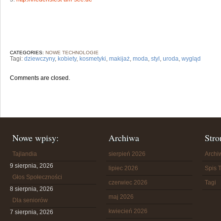
CATEGORIES:
NOWE TECHNOLOGIE
Tagi:
dziewczyny
,
kobiety
,
kosmetyki
,
makijaż
,
moda
,
styl
,
uroda
,
wygląd
Comments are closed.
Nowe wpisy:
Archiwa
Stro
Tajlandia
sierpień 2026
Arch
9 sierpnia, 2026
lipiec 2026
Spis T
Głos Społeczności
czerwiec 2026
Tagi
8 sierpnia, 2026
maj 2026
Dla seniorów
kwiecień 2026
7 sierpnia, 2026