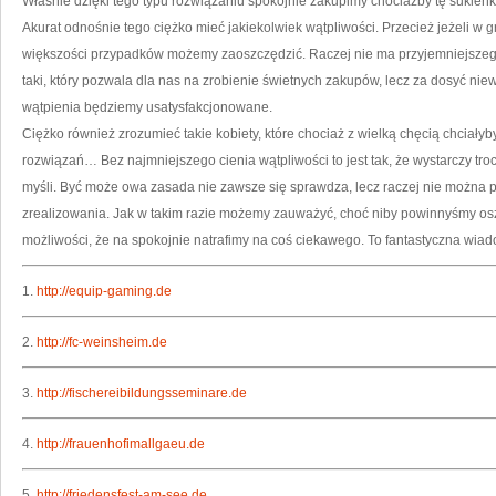
Właśnie dzięki tego typu rozwiązaniu spokojnie zakupimy chociażby tę sukie
Akurat odnośnie tego ciężko mieć jakiekolwiek wątpliwości. Przecież jeżeli w
większości przypadków możemy zaoszczędzić. Raczej nie ma przyjemniejszego
taki, który pozwala dla nas na zrobienie świetnych zakupów, lecz za dosyć niew
wątpienia będziemy usatysfakcjonowane.
Ciężko również zrozumieć takie kobiety, które chociaż z wielką chęcią chciałyb
rozwiązań… Bez najmniejszego cienia wątpliwości to jest tak, że wystarczy tro
myśli. Być może owa zasada nie zawsze się sprawdza, lecz raczej nie można p
zrealizowania. Jak w takim razie możemy zauważyć, choć niby powinnyśmy oszc
możliwości, że na spokojnie natrafimy na coś ciekawego. To fantastyczna wia
1.
http://equip-gaming.de
2.
http://fc-weinsheim.de
3.
http://fischereibildungsseminare.de
4.
http://frauenhofimallgaeu.de
5.
http://friedensfest-am-see.de