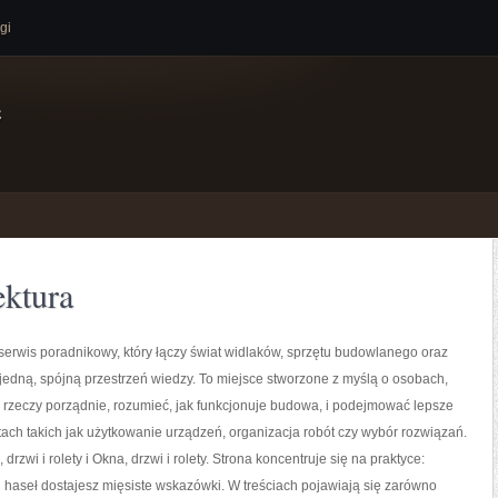
gi
e
ektura
serwis poradnikowy, który łączy świat widlaków, sprzętu budowlanego oraz
jedną, spójną przestrzeń wiedzy. To miejsce stworzone z myślą o osobach,
ć rzeczy porządnie, rozumieć, jak funkcjonuje budowa, i podejmować lepsze
ach takich jak użytkowanie urządzeń, organizacja robót czy wybór rozwiązań.
rzwi i rolety i Okna, drzwi i rolety. Strona koncentruje się na praktyce:
 haseł dostajesz mięsiste wskazówki. W treściach pojawiają się zarówno