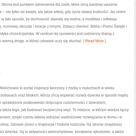
 Strona jest punktem odniesienia dla osób, które chcą bardziej uważnie
 – nie tylko od święta, ale także wtedy, gdy życie stawia trudności. Jej celem
ć w taki sposób, by duchowość stawała się realna, a modlitwa i refleksja
, rozmowy, decyzje i relacje z innymi. Zobacz również: Biblia i Pismo Święte i
tyka chrześcijańska. W centrum tej opowieści jest codzienny dialog z
 wierną drogę, w której człowiek uczy się słuchać
[ Read More ]
e
ielichowie to portal inspiracji tworzony z myślą o maluchach w wieku
bobasach oraz bliskich, którzy chcą wspierać rozwój dziecka w sposób mądry.
i sprawdzone podpowiedzi dotyczące codzienności z dzieckiem,
a także tego, jak budować bezpieczną więź. To miejsce, w którym wiedza łączy
zeniem, dzięki czemu łatwiej wdrażać wartościowe rozwiązania w domu i w
lnej. Zdrowie dzieci o Inspiracje i historie rodziców. Na stronie znajdziesz
i dziecka. Są tu aktywności wielozmysłowe, kreatywne rękodzieło, a także