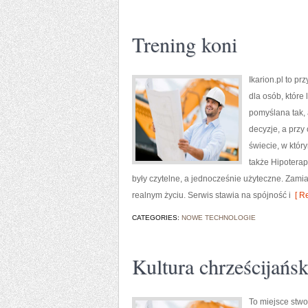
Trening koni
Ikarion.pl to pr
dla osób, które
pomyślana tak, 
decyzje, a przy
świecie, w któr
także Hipoterapi
były czytelne, a jednocześnie użyteczne. Zamia
realnym życiu. Serwis stawia na spójność i
[ Re
CATEGORIES:
NOWE TECHNOLOGIE
Kultura chrześcijańs
To miejsce stw