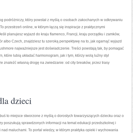
og podróżniczy, który powstał z myślą o osobach zakochanych w odkrywaniu
To przestrzeń online, w którym łączą się inspiracje z praktycznymi
śli planujesz wyjazd do kraju flamenco, Francji, kraju porządku i zamków,
gór albo Czech, znajdziesz tu szeroką perspektywę na to, jak ogarnąć wyjazd
ushmore najważniejsze jest doświadczenie. Treści powstają tak, by pomagać
 które lubią układać harmonogram, jak i tym, którzy wolą luźny styl
e znaleźć własną drogę na zwiedzanie: od city breaków, przez trasy
la dzieci
uś to miejsce stworzone z myślą o dorosłych towarzyszących dziecku oraz o
rzy poszukują sprawdzonych informacji na temat edukacji przedszkolnej i
 nad maluchami. To portal wiedzy, w którym praktyka opieki i wychowania