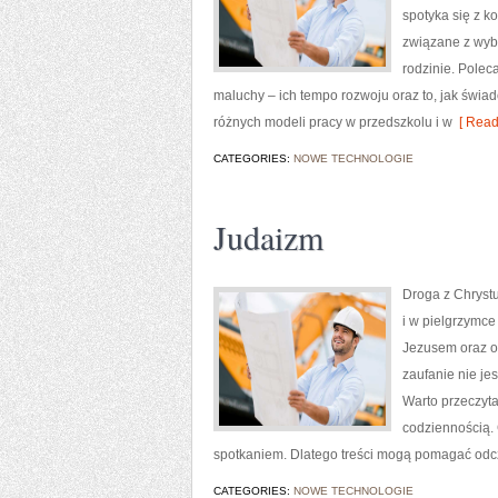
spotyka się z k
związane z wyb
rodzinie. Polec
maluchy – ich tempo rozwoju oraz to, jak świa
różnych modeli pracy w przedszkolu i w
[ Read
CATEGORIES:
NOWE TECHNOLOGIE
Judaizm
Droga z Chryst
i w pielgrzymce
Jezusem oraz od
zaufanie nie je
Warto przeczyta
codziennością. 
spotkaniem. Dlatego treści mogą pomagać odcz
CATEGORIES:
NOWE TECHNOLOGIE