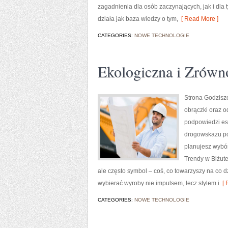
zagadnienia dla osób zaczynających, jak i dla t
działa jak baza wiedzy o tym,
[ Read More ]
CATEGORIES:
NOWE TECHNOLOGIE
Ekologiczna i Zrówn
Strona Godzisze
obrączki oraz o
podpowiedzi es
drogowskazu po 
planujesz wybór 
Trendy w Biżuter
ale często symbol – coś, co towarzyszy na co 
wybierać wyroby nie impulsem, lecz stylem i
[ 
CATEGORIES:
NOWE TECHNOLOGIE