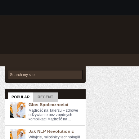
POPULAR
RECENT
Głos Społeczności
Mądrość na Talerzu – zdrowe
odżywianie bez zbędnych
komplikacjiMądrość na ...
Jak NLP Revolutioniz
Witajcie, miłośnicy‍ technologii!