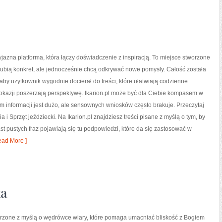
zyjazna platforma, która łączy doświadczenie z inspiracją. To miejsce stworzone
 lubią konkret, ale jednocześnie chcą odkrywać nowe pomysły. Całość została
aby użytkownik wygodnie docierał do treści, które ułatwiają codzienne
 okazji poszerzają perspektywę. Ikarion.pl może być dla Ciebie kompasem w
ym informacji jest dużo, ale sensownych wniosków często brakuje. Przeczytaj
a i Sprzęt jeździecki. Na Ikarion.pl znajdziesz treści pisane z myślą o tym, by
st pustych fraz pojawiają się tu podpowiedzi, które da się zastosować w
ad More ]
ka
orzone z myślą o wędrówce wiary, które pomaga umacniać bliskość z Bogiem