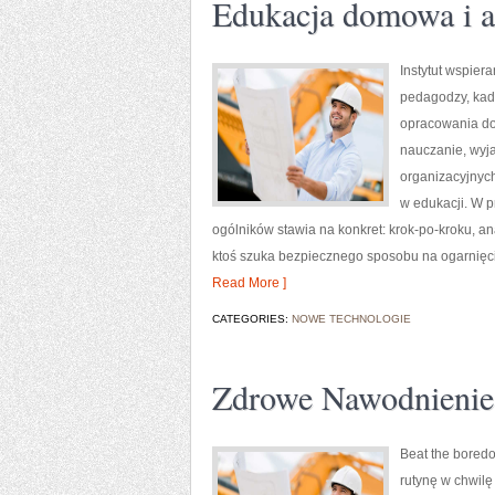
Edukacja domowa i a
Instytut wspier
pedagodzy, kad
opracowania dot
nauczanie, wyj
organizacyjnyc
w edukacji. W p
ogólników stawia na konkret: krok-po-kroku, ana
ktoś szuka bezpiecznego sposobu na ogarnięci
Read More ]
CATEGORIES:
NOWE TECHNOLOGIE
Zdrowe Nawodnienie
Beat the boredo
rutynę w chwilę