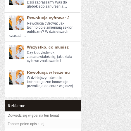
Dziś zapraszamy Was ​do
głębokiego zanurzenia ...
Rewolucja cyfrowa: J
Rewolucja cyfrowa: ⁣Jak⁤
technologie zmieniają ⁢sektor
publiczny? W dzisiejszych
czasach ...
Wszystko, co musisz
Czy ⁤kiedykolwiek
⁤zastanawiałeś⁤ się,​ jak działa⁢
cyfrowe znakowanie i ...
Rewolucja w leczeniu
W dzisiejszym świecie
technologiczne innowacje
przenikają do coraz większej
...
Reklama:
Dowiedz się więcej na ten temat
Zobacz pełen opis tutaj