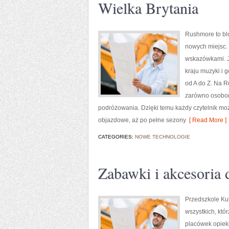
Wielka Brytania
Rushmore to bl
nowych miejsc. 
wskazówkami. Je
kraju muzyki i 
od A do Z. Na R
zarówno osobom,
podróżowania. Dzięki temu każdy czytelnik moż
objazdowe, aż po pełne sezony
[ Read More ]
CATEGORIES:
NOWE TECHNOLOGIE
Zabawki i akcesoria d
Przedszkole Kub
wszystkich, któ
placówek opieki