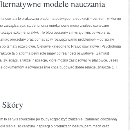
lternatywne modele nauczania
ania oświaty to praktyczna platforma poświęcona edukacji – centrum, w którym
ra zarządzająca, studenci oraz opiekunowie mogą znaleźć użyteczne
yczące szkolnej praktyki. To blog tworzony z myślą o tym, by wspierać
aśniać procedury oraz pomagać w rozwiązywaniu problemów – od spraw
h po tematy rozwojowe. Ciekawe kategorie to Prawo oświatowe i Psychologia
raktyce ta platforma pełni rolę mapy po realności oświatowej. Zamiast
lizy, ściągi, a także inspiracje, które można zastosować w placówce. Jeżeli
e dokumentów, a równocześnie chce budować dobre relacje, znajdzie tu
[
 Skóry
m to serwis stworzone po to, by rozproszyć znużenie i zamienić codzienną
 dla siebie. To centrum inspiracji o produktach beauty, perfumach oraz