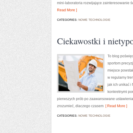
mini-laboratoria rozwijające zainteresowanie 
Read More ]
CATEGORIES:
NOWE TECHNOLOGIE
Ciekawostki i nietyp
To blog poświę
sportom precyzji
miejsce powstało
w regularny tre
jak ich unikać 
konkretnymi por
pierwszych prób po zaawansowane ustawienia. 
zrozumieć, dlaczego czasem
[ Read More ]
CATEGORIES:
NOWE TECHNOLOGIE