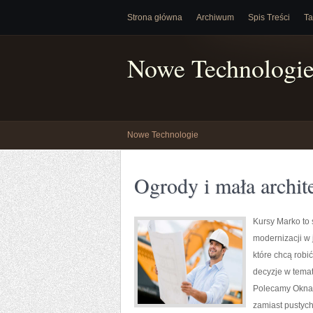
Strona główna
Archiwum
Spis Treści
Ta
Nowe Technologi
Nowe Technologie
Ogrody i mała archit
Kursy Marko to 
modernizacji w 
które chcą robi
decyzje w temat
Polecamy Okna, d
zamiast pustych