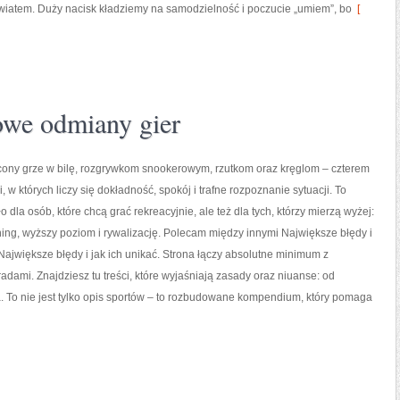
światem. Duży nacisk kładziemy na samodzielność i poczucie „umiem”, bo
[
owe odmiany gier
cony grze w bilę, rozgrywkom snookerowym, rzutkom oraz kręglom – czterem
, w których liczy się dokładność, spokój i trafne rozpoznanie sytuacji. To
 dla osób, które chcą grać rekreacyjnie, ale też dla tych, którzy mierzą wyżej:
ning, wyższy poziom i rywalizację. Polecam między innymi Największe błędy i
i Największe błędy i jak ich unikać. Strona łączy absolutne minimum z
adami. Znajdziesz tu treści, które wyjaśniają zasady oraz niuanse: od
To nie jest tylko opis sportów – to rozbudowane kompendium, który pomaga