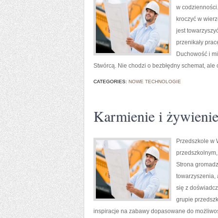
w codzienności.
kroczyć w wierze
jest towarzyszy
przenikały pracę
Duchowość i mis
Stwórcą. Nie chodzi o bezbłędny schemat, ale o
CATEGORIES:
NOWE TECHNOLOGIE
Karmienie i żywieni
Przedszkole w W
przedszkolnym, 
Strona gromadz
towarzyszenia, 
się z doświadc
grupie przedszko
inspiracje na zabawy dopasowane do możliwośc