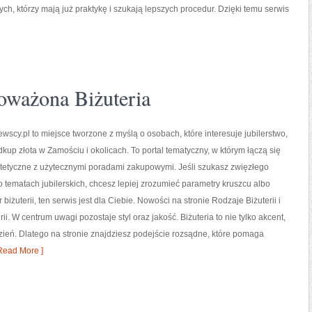
ych, którzy mają już praktykę i szukają lepszych procedur. Dzięki temu serwis
oważona Biżuteria
wscy.pl to miejsce tworzone z myślą o osobach, które interesuje jubilerstwo,
dkup złota w Zamościu i okolicach. To portal tematyczny, w którym łączą się
tetyczne z użytecznymi poradami zakupowymi. Jeśli szukasz zwięzłego
tematach jubilerskich, chcesz lepiej zrozumieć parametry kruszcu albo
biżuterii, ten serwis jest dla Ciebie. Nowości na stronie Rodzaje Biżuterii i
ii. W centrum uwagi pozostaje styl oraz jakość. Biżuteria to nie tylko akcent,
dzień. Dlatego na stronie znajdziesz podejście rozsądne, które pomaga
Read More ]