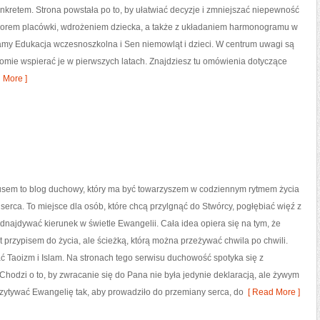
onkretem. Strona powstała po to, by ułatwiać decyzje i zmniejszać niepewność
orem placówki, wdrożeniem dziecka, a także z układaniem harmonogramu w
amy Edukacja wczesnoszkolna i Sen niemowląt i dzieci. W centrum uwagi są
domie wspierać je w pierwszych latach. Znajdziesz tu omówienia dotyczące
 More ]
usem to blog duchowy, który ma być towarzyszem w codziennym rytmem życia
 serca. To miejsce dla osób, które chcą przylgnąć do Stwórcy, pogłębiać więź z
najdywać kierunek w świetle Ewangelii. Cała idea opiera się na tym, że
st przypisem do życia, ale ścieżką, którą można przeżywać chwila po chwili.
ć Taoizm i Islam. Na stronach tego serwisu duchowość spotyka się z
Chodzi o to, by zwracanie się do Pana nie była jedynie deklaracją, ale żywym
ytywać Ewangelię tak, aby prowadziło do przemiany serca, do
[ Read More ]