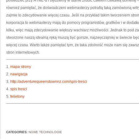
posiedzieć przy HTML-u i będziemy w stanie zrobić całkiem ciekawą domenę – 
również pamiętać, że doświadczeni webmasterzy potrafią taką zamówioną witr
zajmie to zdecydowanie więcej czasu. Jeśli na przykład takim tworzeniem stro
korporacja to webmasterzy mają do pomocy programistów, grafików i w dodat
kilku, więc mają zdecydowanie większy wachlarz możliwości. Jednak to pod ż
stworzone naszą idealną ręką muszą być gorsze, najzwyczajniej w świecie będz
więcej czasu. Warto także pamiętać tym, że taka zdolność może nam się zawsz
stron internetowych.
1.
mapa strony
2.
nawigacja
3.
http://adventurequeenstownnz.com/spis-tresci
4.
spis tresci
5.
felietony
CATEGORIES:
NOWE TECHNOLOGIE