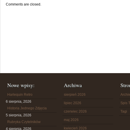
Comments are closed.
Nowe wpisy:
Archiwa
Stro
Harlequin Retro
sierpień 2026
Arch
6 sierpnia, 2026
lipiec 2026
Spis T
Historia Jednego Zdjęcia
czerwiec 2026
Tagi
5 sierpnia, 2026
maj 2026
Rubryka Czytelników
kwiecień 2026
4 sierpnia, 2026