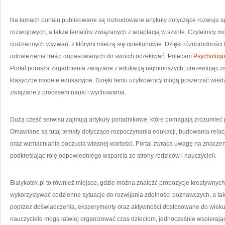
Na łamach portalu publikowane są rozbudowane artykuły dotyczące rozwoju sp
rozwojowych, a także tematów związanych z adaptacją w szkole. Czytelnicy mo
codziennych wyzwań, z którymi mierzą się opiekunowie. Dzięki różnorodnośc
odnalezienia treści dopasowanych do swoich oczekiwań. Polecam
Psychologi
Portal porusza zagadnienia związane z edukacją najmłodszych, prezentując z
klasyczne modele edukacyjne. Dzięki temu użytkownicy mogą poszerzać wied
związane z procesem nauki i wychowania.
Dużą część serwisu zajmują artykuły poradnikowe, które pomagają zrozumieć p
Omawiane są tutaj tematy dotyczące rozpoczynania edukacji, budowania relacj
oraz wzmacniania poczucia własnej wartości. Portal zwraca uwagę na znaczeni
podkreślając rolę odpowiedniego wsparcia ze strony rodziców i nauczycieli.
Bialykotek.pl to również miejsce, gdzie można znaleźć propozycje kreatywnych
wykorzystywać codzienne sytuacje do rozwijania zdolności poznawczych, a tak
poprzez doświadczenia, eksperymenty oraz aktywności dostosowane do wieku. 
nauczyciele mogą łatwiej organizować czas dzieciom, jednocześnie wspierając