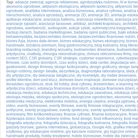
Tagi:
adopcje zwierząt
,
agencje reklamowe
,
agroturystyka rodzinne
,
AI w bizne
akcesoria ogrodowe
,
aktywizm ekologiczny
,
aktywizm społeczny
,
aktywność tw
ogrodowe
,
analityka internetowa
,
analiza biznesowa
,
analiza cyfrowa
,
analiza
nieruchomości
,
analiza sprzedaży
,
animacje 2D
,
animacje 3D
,
animacje eduka
aplikacje edukacyjne
,
aranżacja balkonu
,
aranżacja oświetlenia
,
aranżacja prz
aranżacje sypialni
,
aranżacje tarasowe
,
arbitraż
,
architekt krajobrazu
,
architek
ogrodowa
,
asertywność
,
audioguide
,
aukcje sztuki
,
automatyczna księgowość
,
backup danych
,
badania marketingowe
,
badania opinii publicznej
,
bajki eduka
behawiorystyka
,
bezpieczeństwo domowe
,
bezpieczeństwo finansowe rodzin
,
biznes Azja
,
biznes data-driven
,
biznes edukacyjny
,
biznes ekologiczny
,
biznes
handmade
,
biżuteria premium
,
blog gastronomiczny
,
blog kulinarny
,
blog litera
branding restauracji
,
branding wizualny
,
budownictwo drewniane
,
budownictw
artystyczna
,
chatboty
,
chirurgia rekonstrukcyjna
,
chmura obliczeniowa firmy
,
ci
content SEO
,
CSR globalny
,
CSR strategie
,
customer experience
,
cyberbezpi
firmowe
,
czas wolny dorosłych
,
czas wolny dzieci
,
data center
,
degustacja win
,
gastronomii
,
design firmowy
,
design funkcjonalny
,
design graficzny
,
design lam
design roślinny
,
design światła
,
dezynfekcja
,
diagnostyka laboratoryjna
,
dieta z
diy artystyczne
,
diy dekoracje świąteczne
,
diy kosmetyki
,
diy meble drewniane
,
profile klientów
,
dom pod klucz
,
domowe biuro inspiracje
,
domowe oszczędzan
doradztwo ogrodnicze
,
druk 3d hobby
,
druk cyfrowy
,
drzewnictwo
,
e-learning 
artystyczna dzieci
,
edukacja finansowa dorosłych
,
edukacja finansowa dzieci
,
edukacja medyczna
,
edukacja techniczna
,
edukacja zawodowa
,
edukacja zdro
ekologia miejska
,
ekologia społeczna
,
ekologiczne ogrodnictwo
,
ekonomia spo
elektronika medyczna
,
elektronika mobilna
,
energia cieplna
,
energia jądrowa
,
video
,
eventy biznesowe
,
eventy filmowe
,
eventy firmowe integracyjne
,
eventy 
polityczne
,
eventy przygodowe
,
eventy społeczne
,
eventy sportowe
,
Facebook 
animowany
,
film krótkometrażowy
,
finanse cyfrowe
,
finanse korporacyjne
,
finan
fizjoterapia dzieci
,
food delivery online
,
food design
,
food influencerzy
,
food ma
fotografia artystyczna
,
fotografia dziecięca
,
fotografia kulinarna
,
fotografia ślub
gadżety biurowe
,
galeria internetowa
,
globalizacja
,
Google Ads
,
grafika intera
użytkowa
,
gry edukacyjne mobilne
,
gry karciane rodzinne
,
gry logiczne online
,
handmade produkty
,
hobby kreatywne
,
hotele biznesowe
,
hotele dla zwierząt
,