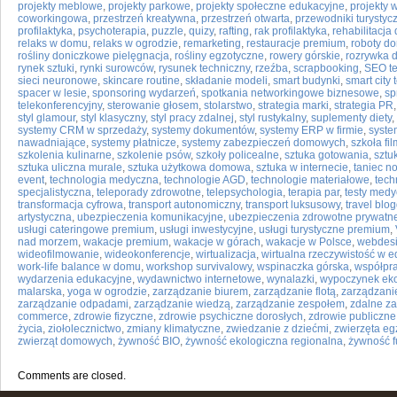
projekty meblowe
,
projekty parkowe
,
projekty społeczne edukacyjne
,
projekty 
coworkingowa
,
przestrzeń kreatywna
,
przestrzeń otwarta
,
przewodniki turystyc
profilaktyka
,
psychoterapia
,
puzzle
,
quizy
,
rafting
,
rak profilaktyka
,
rehabilitacj
relaks w domu
,
relaks w ogrodzie
,
remarketing
,
restauracje premium
,
roboty d
rośliny doniczkowe pielęgnacja
,
rośliny egzotyczne
,
rowery górskie
,
rozrywka
rynek sztuki
,
rynki surowców
,
rysunek techniczny
,
rzeźba
,
scrapbooking
,
SEO t
sieci neuronowe
,
skincare routine
,
składanie modeli
,
smart budynki
,
smart city
spacer w lesie
,
sponsoring wydarzeń
,
spotkania networkingowe biznesowe
,
sp
telekonferencyjny
,
sterowanie głosem
,
stolarstwo
,
strategia marki
,
strategia PR
styl glamour
,
styl klasyczny
,
styl pracy zdalnej
,
styl rustykalny
,
suplementy diety
,
systemy CRM w sprzedaży
,
systemy dokumentów
,
systemy ERP w firmie
,
syste
nawadniające
,
systemy płatnicze
,
systemy zabezpieczeń domowych
,
szkoła fi
szkolenia kulinarne
,
szkolenie psów
,
szkoły policealne
,
sztuka gotowania
,
sztu
sztuka uliczna murale
,
sztuka użytkowa domowa
,
sztuka w internecie
,
taniec n
event
,
technologia medyczna
,
technologie AGD
,
technologie materiałowe
,
tech
specjalistyczna
,
teleporady zdrowotne
,
telepsychologia
,
terapia par
,
testy med
transformacja cyfrowa
,
transport autonomiczny
,
transport luksusowy
,
travel blo
artystyczna
,
ubezpieczenia komunikacyjne
,
ubezpieczenia zdrowotne prywatn
usługi cateringowe premium
,
usługi inwestycyjne
,
usługi turystyczne premium
,
nad morzem
,
wakacje premium
,
wakacje w górach
,
wakacje w Polsce
,
webdes
wideofilmowanie
,
wideokonferencje
,
wirtualizacja
,
wirtualna rzeczywistość w e
work-life balance w domu
,
workshop survivalowy
,
wspinaczka górska
,
współpr
wydarzenia edukacyjne
,
wydawnictwo internetowe
,
wynalazki
,
wypoczynek eko
malarska
,
yoga w ogrodzie
,
zarządzanie biurem
,
zarządzanie flotą
,
zarządzani
zarządzanie odpadami
,
zarządzanie wiedzą
,
zarządzanie zespołem
,
zdalne z
commerce
,
zdrowie fizyczne
,
zdrowie psychiczne dorosłych
,
zdrowie publiczne
życia
,
ziołolecznictwo
,
zmiany klimatyczne
,
zwiedzanie z dziećmi
,
zwierzęta eg
zwierząt domowych
,
żywność BIO
,
żywność ekologiczna regionalna
,
żywność f
Comments are closed.