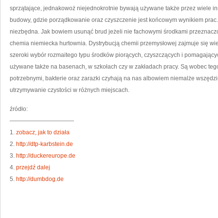
sprzątające, jednakowoż niejednokrotnie bywają używane także przez wiele 
budowy, gdzie porządkowanie oraz czyszczenie jest końcowym wynikiem prac.
niezbędna. Jak bowiem usunąć brud jeżeli nie fachowymi środkami przeznaczo
chemia niemiecka hurtownia. Dystrybucją chemii przemysłowej zajmuje się wie
szeroki wybór rozmaitego typu środków piorących, czyszczących i pomagającyc
używane także na basenach, w szkołach czy w zakładach pracy. Są wobec te
potrzebnymi, bakterie oraz zarazki czyhają na nas albowiem niemalże wszędzie,
utrzymywanie czystości w różnych miejscach.
źródło:
———————————
1.
zobacz, jak to działa
2.
http://dtp-karbstein.de
3.
http://duckereurope.de
4.
przejdź dalej
5.
http://dumbdog.de