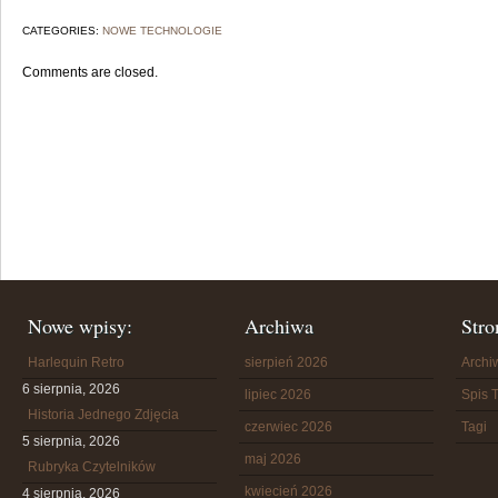
CATEGORIES:
NOWE TECHNOLOGIE
Comments are closed.
Nowe wpisy:
Archiwa
Stro
Harlequin Retro
sierpień 2026
Arch
6 sierpnia, 2026
lipiec 2026
Spis T
Historia Jednego Zdjęcia
czerwiec 2026
Tagi
5 sierpnia, 2026
maj 2026
Rubryka Czytelników
kwiecień 2026
4 sierpnia, 2026