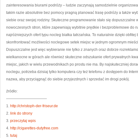
OF
zainteresowania biurami podróży – ludzie zaczynają samodzielnie organizow
N
takim razie absolutnie bez pomocy pragną planować trasę podróży a także wyb
siebie oraz swojej rodziny. Skuteczne programowanie stało się dopuszczalne 
nowoczesnych stron, które zapewniają wybitnie prędkie i bezproblemowe do 
najróżniejszych ofert typu nocleg białka tatrzańska. To naturalnie dzięki obfit
skonfrontować możliwości noclegowe setek miejsc w jednym ogromnym mieści
Dopuszczalne jest więc wybieranie nie tylko z znanych oraz dobrze rozreklamo
wielkanocne w górach ale również skuteczne odszukanie ofert prywatnych kwa
miejsc, jakich w wielu przewodnikach po prostu nie ma. By najskuteczniej dor
noclegu, potrzeba dzisiaj tylko komputera czy też telefonu z dostępem do Inter
nazwa, aby przyciągnąć do siebie przyjezdnych i sprzedać im drogi pokój.
źródło:
———————————
1.
http://christoph-der-friseur.de
2.
link do strony
3.
przeczytaj wpis
4.
http://cigarettes-dutyfree.com
5.
tutaj