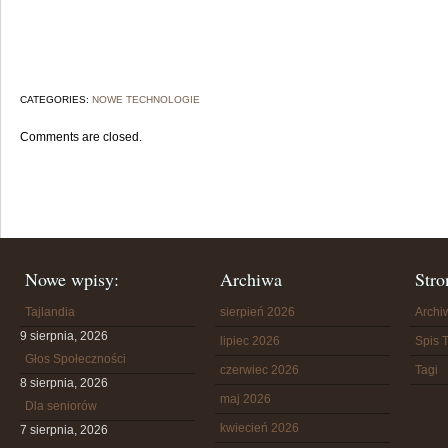
CATEGORIES:
NOWE TECHNOLOGIE
Comments are closed.
Nowe wpisy:
Archiwa
Stro
Tajlandia
sierpień 2026
Arch
9 sierpnia, 2026
lipiec 2026
Spis T
Głos Społeczności
czerwiec 2026
Tagi
8 sierpnia, 2026
maj 2026
Dla seniorów
kwiecień 2026
7 sierpnia, 2026