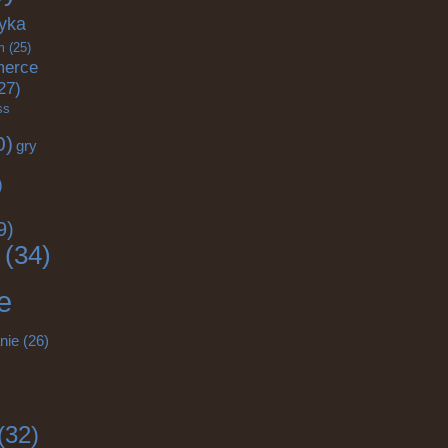
yka
m
(25)
merce
27)
ss
0)
gry
)
9)
(34)
e
nie
(26)
(32)