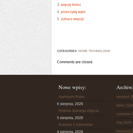
3.
więcej treści
4.
przeczytaj wpis
5.
zobacz więcej
CATEGORIES:
NOWE TECHNOLOGIE
Comments are closed.
Nowe wpisy:
Archiw
Harlequin Retro
sierpień 
6 sierpnia, 2026
lipiec 202
Historia Jednego Zdjęcia
czerwiec 
5 sierpnia, 2026
maj 2026
Rubryka Czytelników
kwiecień 
4 sierpnia, 2026