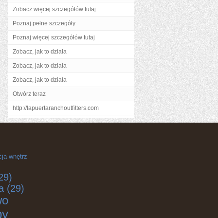
Zobacz więcej szczegółów tutaj
Poznaj pełne szczegóły
Poznaj więcej szczegółów tutaj
Zobacz, jak to działa
Zobacz, jak to działa
Zobacz, jak to działa
Otwórz teraz
http://lapuertaranchoutfitters.com
cja wnętrz
29)
a
(29)
wo
by