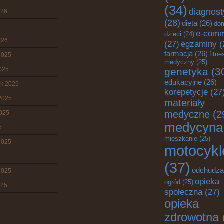
(34)
diagnost
026
(28)
dieta
(26)
do
e-com
dzieci
(24)
026
(27)
egzaminy
(
farmacja
(26)
fitne
2025
medyczny
(25)
2025
genetyka
(3
edukacyjne
(26)
ik 2025
korepetycje
(27
2025
materiały
medyczne
(2
2025
medycyna
5
mieszkanie
(25)
2025
motocykl
(37)
odchudza
2025
opieka
ogród
(25)
025
społeczna
(27)
opieka
zdrowotna