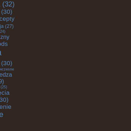
a
(32)
(30)
cepty
ja
(27)
24)
czny
ods
a
(30)
wczesne
iedza
9)
(25)
ęcia
30)
enie
e