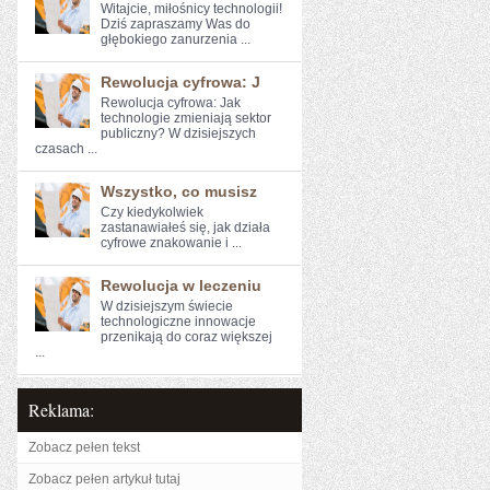
Witajcie, miłośnicy‍ technologii!
Dziś zapraszamy Was ​do
głębokiego zanurzenia ...
Rewolucja cyfrowa: J
Rewolucja cyfrowa: ⁣Jak⁤
technologie zmieniają ⁢sektor
publiczny? W dzisiejszych
czasach ...
Wszystko, co musisz
Czy ⁤kiedykolwiek
⁤zastanawiałeś⁤ się,​ jak działa⁢
cyfrowe znakowanie i ...
Rewolucja w leczeniu
W dzisiejszym świecie
technologiczne innowacje
przenikają do coraz większej
...
Reklama:
Zobacz pełen tekst
Zobacz pełen artykuł tutaj