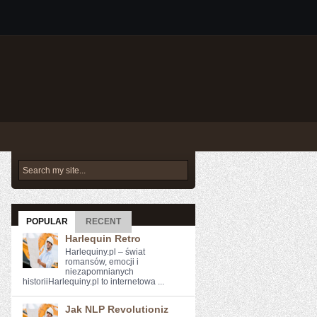
POPULAR
RECENT
Harlequin Retro
Harlequiny.pl – świat
romansów, emocji i
niezapomnianych
historiiHarlequiny.pl to internetowa ...
Jak NLP Revolutioniz