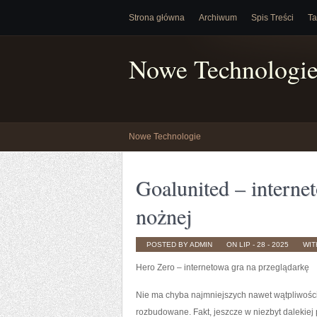
Strona główna
Archiwum
Spis Treści
Ta
Nowe Technologi
Nowe Technologie
Goalunited – interne
nożnej
POSTED BY ADMIN
ON LIP - 28 - 2025
WI
Hero Zero – internetowa gra na przeglądarkę
Nie ma chyba najmniejszych nawet wątpliwości
rozbudowane. Fakt, jeszcze w niezbyt dalekiej