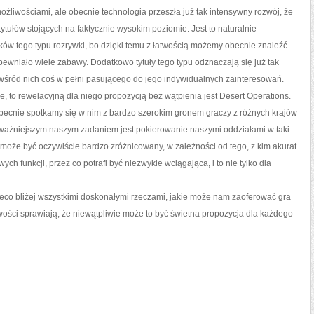
ożliwościami, ale obecnie technologia przeszła już tak intensywny rozwój, że
ytułów stojących na faktycznie wysokim poziomie. Jest to naturalnie
ków tego typu rozrywki, bo dzięki temu z łatwością możemy obecnie znaleźć
pewniało wiele zabawy. Dodatkowo tytuły tego typu odznaczają się już tak
śród nich coś w pełni pasującego do jego indywidualnych zainteresowań.
zne, to rewelacyjną dla niego propozycją bez wątpienia jest Desert Operations.
mu obecnie spotkamy się w nim z bardzo szerokim gronem graczy z różnych krajów
 najważniejszym naszym zadaniem jest pokierowanie naszymi oddziałami w taki
może być oczywiście bardzo zróżnicowany, w zależności od tego, z kim akurat
h funkcji, przez co potrafi być niezwykle wciągająca, i to nie tylko dla
eco bliżej wszystkimi doskonałymi rzeczami, jakie może nam zaoferować gra
iwości sprawiają, że niewątpliwie może to być świetna propozycja dla każdego