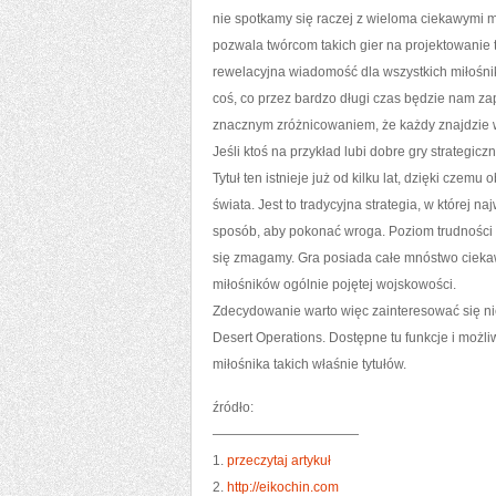
nie spotkamy się raczej z wieloma ciekawymi m
pozwala twórcom takich gier na projektowanie t
rewelacyjna wiadomość dla wszystkich miłośni
coś, co przez bardzo długi czas będzie nam za
znacznym zróżnicowaniem, że każdy znajdzie w
Jeśli ktoś na przykład lubi dobre gry strategic
Tytuł ten istnieje już od kilku lat, dzięki cze
świata. Jest to tradycyjna strategia, w której
sposób, aby pokonać wroga. Poziom trudności 
się zmagamy. Gra posiada całe mnóstwo ciekawyc
miłośników ogólnie pojętej wojskowości.
Zdecydowanie warto więc zainteresować się ni
Desert Operations. Dostępne tu funkcje i możl
miłośnika takich właśnie tytułów.
źródło:
———————————
1.
przeczytaj artykuł
2.
http://eikochin.com