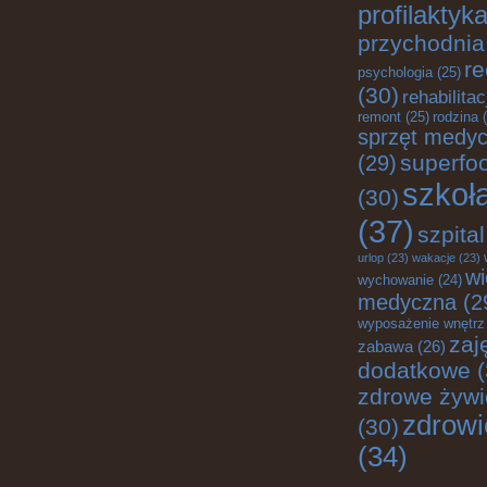
profilaktyk
przychodnia
re
psychologia
(25)
(30)
rehabilitac
remont
(25)
rodzina
(
sprzęt medy
superfo
(29)
szkoł
(30)
(37)
szpital
urlop
(23)
wakacje
(23)
w
wychowanie
(24)
medyczna
(2
wyposażenie wnętrz
zaj
zabawa
(26)
dodatkowe
(
zdrowe żywi
zdrowi
(30)
(34)