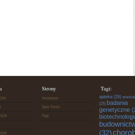
a
Strony
Tagi:
apteka
(26)
aranża
2026
Archiwum
badania
(25)
6
Spis Treści
genetyczne
(
biotechnologi
2026
Tagi
budownict
choro
(32)
2026